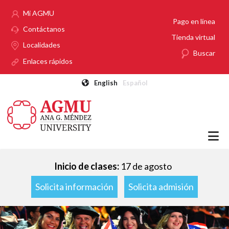
Pasar al contenido principal
Mi AGMU
Pago en línea
Contáctanos
Tienda virtual
Localidades
Buscar
Enlaces rápidos
English
Español
Inicio de clases:
17 de agosto
Solicita información
Solicita admisión