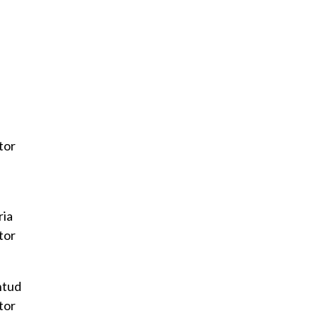
tor
ria
ator
ntud
tor