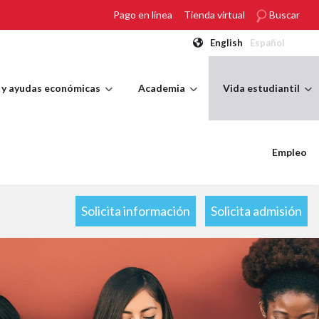
Pago en línea
Tienda virtual
Buscar
English
Español
 y ayudas económicas
Academia
Vida estudiantil
Empleo
Solicita información
Solicita admisión