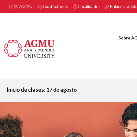
Pasar al contenido principal
Mi AGMU
Contáctanos
Localidades
Enlaces rápid
Sobre A
Inicio de clases:
17 de agosto