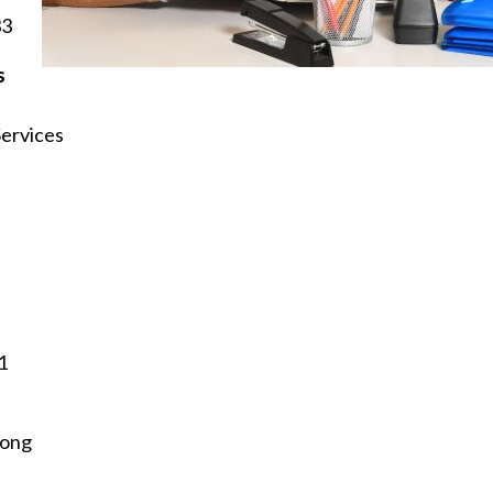
33
s
Services
1
hong