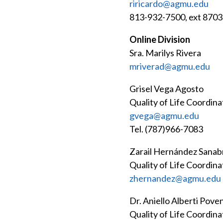
riricardo@agmu.edu
813-932-7500, ext 8703
Online Division
Sra. Marilys Rivera
mriverad@agmu.edu
Grisel Vega Agosto
Quality of Life Coordina
gvega@agmu.edu
Tel. (787)966-7083
Zarail Hernández Sanab
Quality of Life Coordin
zhernandez@agmu.edu
Dr. Aniello Alberti Pove
Quality of Life Coordina