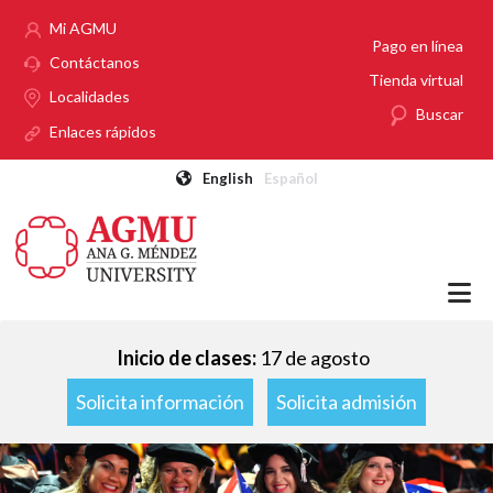
Pasar al contenido principal
Mi AGMU
Pago en línea
Contáctanos
Tienda virtual
Localidades
Buscar
Enlaces rápidos
English
Español
Inicio de clases:
17 de agosto
Solicita información
Solicita admisión