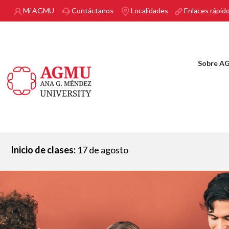
Pasar al contenido principal
Mi AGMU
Contáctanos
Localidades
Enlaces rápid
Sobre A
Inicio de clases:
17 de agosto