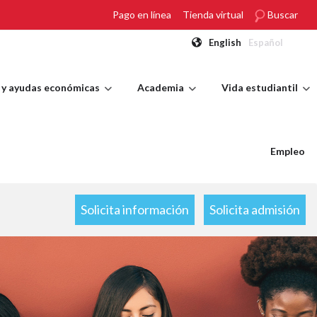
Pago en línea
Tienda virtual
Buscar
English
Español
 y ayudas económicas
Academia
Vida estudiantil
Empleo
Solicita información
Solicita admisión