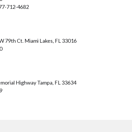
877-712-4682
W 79th Ct. Miami Lakes, FL 33016
0
morial Highway Tampa, FL 33634
9