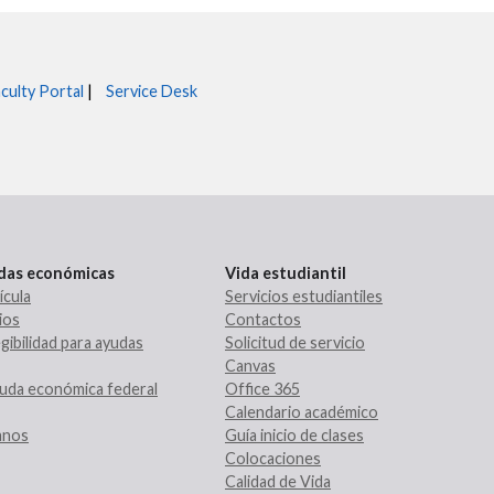
culty Portal
|
Service Desk
udas económicas
Vida estudiantil
ícula
Servicios estudiantiles
ios
Contactos
gibilidad para ayudas
Solicitud de servicio
Canvas
uda económica federal
Office 365
Calendario académico
ranos
Guía inicio de clases
Colocaciones
Calidad de Vida