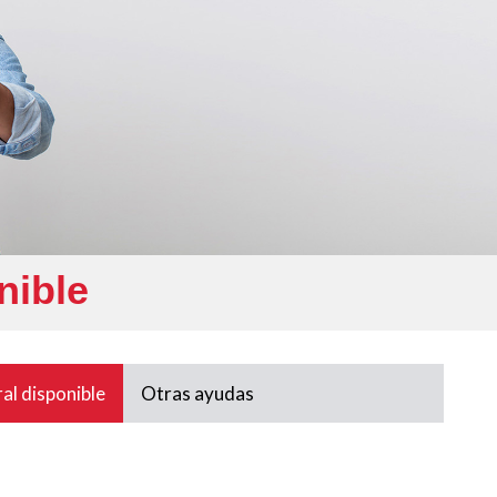
nible
al disponible
Otras ayudas