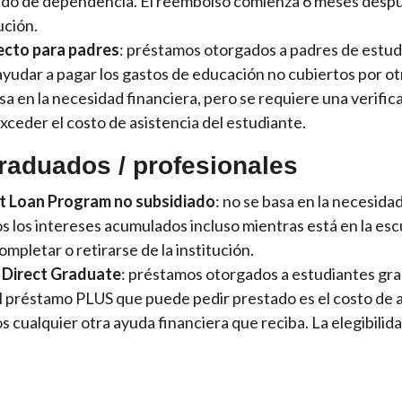
tado de dependencia. El reembolso comienza 6 meses desp
ución.
ecto para padres
: préstamos otorgados a padres de estud
yudar a pagar los gastos de educación no cubiertos por otr
asa en la necesidad financiera, pero se requiere una verific
ceder el costo de asistencia del estudiante.
raduados / profesionales
t Loan Program no subsidiado
: no se basa en la necesidad
s los intereses acumulados incluso mientras está en la esc
pletar o retirarse de la institución.
 Direct Graduate
: préstamos otorgados a estudiantes gra
 préstamo PLUS que puede pedir prestado es el costo de 
s cualquier otra ayuda financiera que reciba. La elegibilid