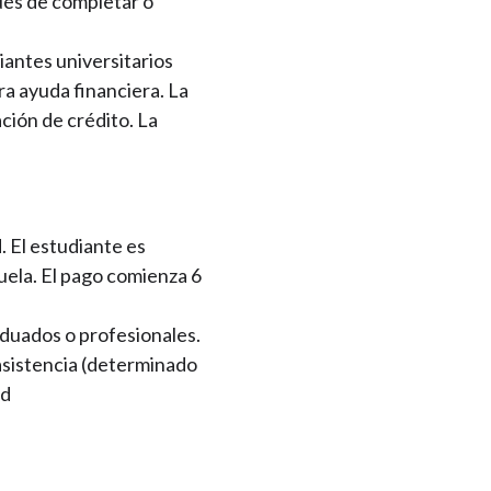
ués de completar o
iantes universitarios
a ayuda financiera. La
ación de crédito. La
. El estudiante es
uela. El pago comienza 6
duados o profesionales.
asistencia (determinado
ad