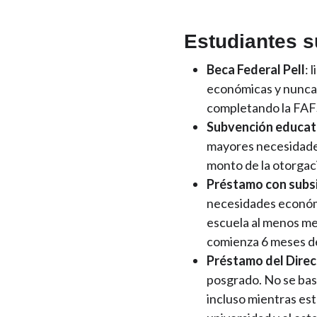
Estudiantes s
Beca Federal Pell
: 
económicas y nunca 
completando la FAFS
Subvención educat
mayores necesidades
monto de la otorgaci
Préstamo con subsi
necesidades económic
escuela al menos med
comienza 6 meses de
Préstamo del Direc
posgrado. No se bas
incluso mientras est