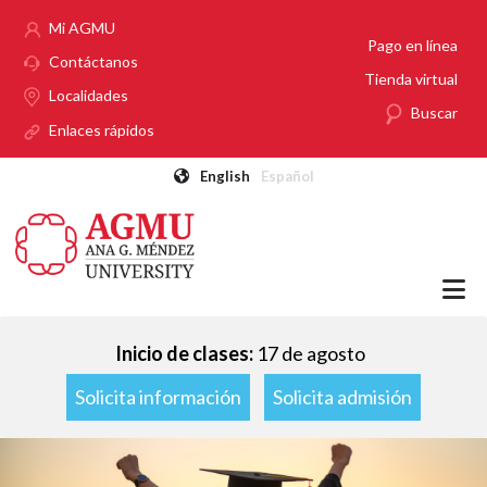
Pasar al contenido principal
Mi AGMU
Pago en línea
Contáctanos
Tienda virtual
Localidades
Buscar
Enlaces rápidos
English
Español
Inicio de clases:
17 de agosto
Solicita información
Solicita admisión