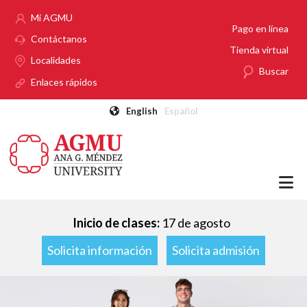
Pasar al contenido principal
Mi AGMU
Pago en línea
Contáctanos
Tienda virtual
Localidades
Buscar
Enlaces rápidos
English
Español
Inicio de clases:
17 de agosto
Solicita información
Solicita admisión