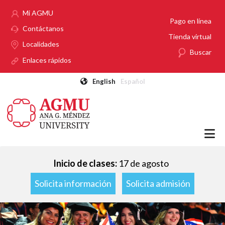
Pasar al contenido principal
Mi AGMU
Pago en línea
Contáctanos
Tienda virtual
Localidades
Buscar
Enlaces rápidos
English
Español
Inicio de clases:
17 de agosto
Solicita información
Solicita admisión