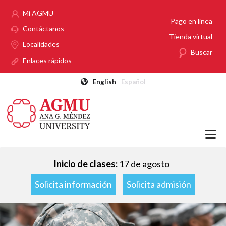
Pasar al contenido principal
Mi AGMU
Pago en línea
Contáctanos
Tienda virtual
Localidades
Buscar
Enlaces rápidos
English
Español
Inicio de clases:
17 de agosto
Solicita información
Solicita admisión