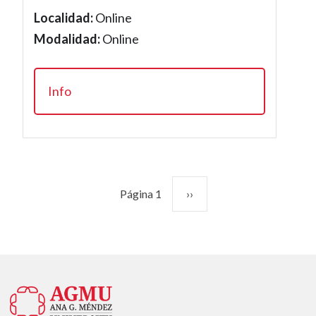
Localidad:
Online
Modalidad:
Online
Info
Paginación
Siguiente página
Página 1
››