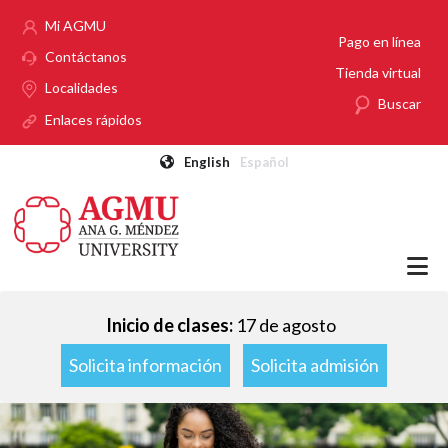
Pasar al contenido principal
Mi AGMU
Pago en línea
Contáctanos
Tienda virtual
Localidades
Buscar
Enlaces rápidos
English
Español
Inicio de clases:
17 de agosto
Solicita información
Solicita admisión