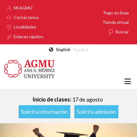
Pasar al contenido principal
Mi AGMU
Pago en línea
Contáctanos
Tienda virtual
Localidades
Buscar
Enlaces rápidos
English
Español
Inicio de clases:
17 de agosto
Solicita información
Solicita admisión