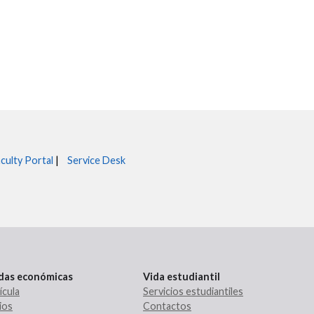
culty Portal
|
Service Desk
udas económicas
Vida estudiantil
ícula
Servicios estudiantiles
ios
Contactos