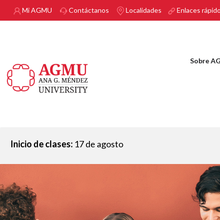
Pasar al contenido principal
Mi AGMU
Contáctanos
Localidades
Enlaces rápid
Sobre A
Inicio de clases:
17 de agosto