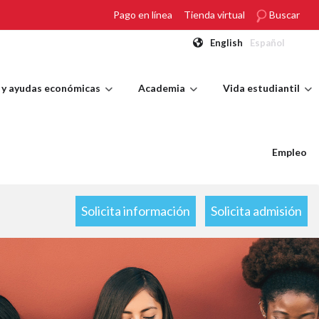
Pago en línea
Tienda virtual
Buscar
English
Español
 y ayudas económicas
Academia
Vida estudiantil
Empleo
Solicita información
Solicita admisión