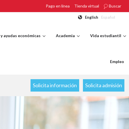
Pago en línea
Tienda virtual
Buscar
English
Español
 y ayudas económicas
Academia
Vida estudiantil
Empleo
Solicita información
Solicita admisión