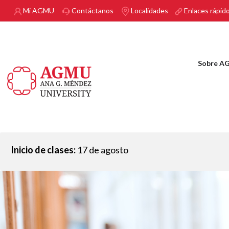
Pasar al contenido principal
Mi AGMU
Contáctanos
Localidades
Enlaces rápid
Sobre A
Inicio de clases:
17 de agosto