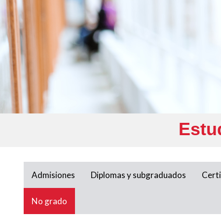
Estu
Admisiones
Diplomas y subgraduados
Cert
No grado