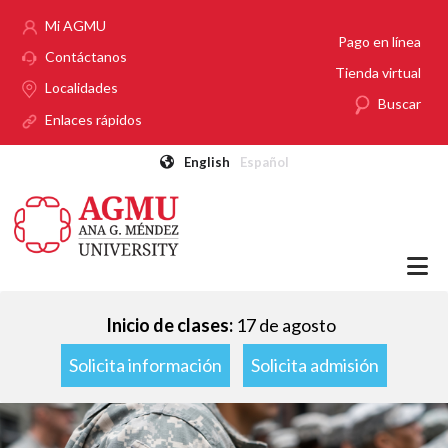
Pasar al contenido principal
Mi AGMU
Pago en línea
Contáctanos
Tienda virtual
Localidades
Buscar
Enlaces rápidos
English
Español
Inicio de clases:
17 de agosto
Solicita información
Solicita admisión