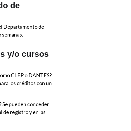
ado de
, el Departamento de
 6 semanas.
es y/o cursos
n, como CLEP o DANTES?
ara los créditos con un
CE? Se pueden conceder
l de registro y en las