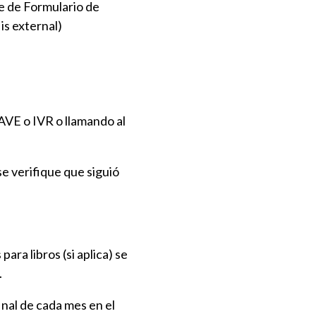
ce de Formulario de
is external)
WAVE o IVR o llamando al
e verifique que siguió
ara libros (si aplica) se
.
inal de cada mes en el