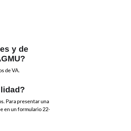
res y de
- AGMU?
os de VA.
ilidad?
os. Para presentar una
se en un formulario 22-