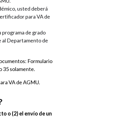
AGMU.
adémico, usted deberá
certificador para VA de
u programa de grado
ue al Departamento de
documentos: Formulario
lo 35 solamente.
n para VA de AGMU.
?
to o (2) el envío de un