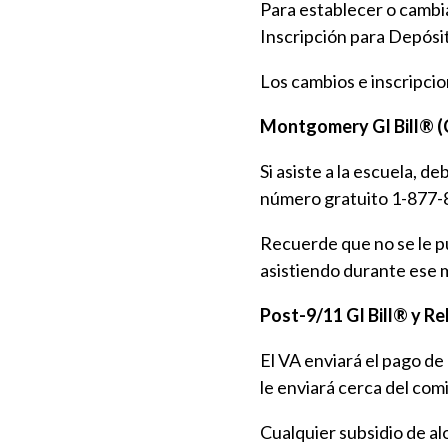
Para establecer o cambia
Inscripción para Depósit
Los cambios e inscripcio
Montgomery GI Bill® (C
Si asiste a la escuela, d
número gratuito 1-877-
Recuerde que no se le p
asistiendo durante ese 
Post-9/11 GI Bill® y Re
El VA enviará el pago de 
le enviará cerca del com
Cualquier subsidio de al