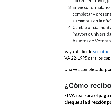
correo. Por favor, p
Envíe su formulario
completar y presenta
su campus en la ofic
Cambie oficialmente
(mayor) o universid
Asuntos de Veteran
Vaya al sitio de
solicitud
VA 22-1995 para los capí
Una vez completado, por 
¿Cómo recibo 
El VA realizará el pago
cheque a la dirección p