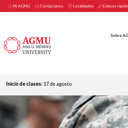
Pasar al contenido principal
Mi AGMU
Contáctanos
Localidades
Enlaces rápid
Sobre A
Inicio de clases:
17 de agosto