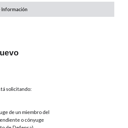
e Información
nuevo
tá solicitando:
yuge de un miembro del
ependiente o cónyuge
nto de Defensa)