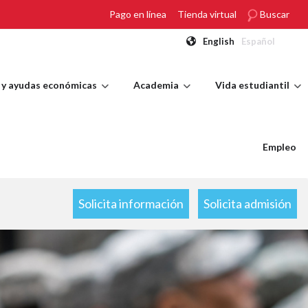
Pago en línea
Tienda virtual
Buscar
English
Español
 y ayudas económicas
Academia
Vida estudiantil
Empleo
Solicita información
Solicita admisión