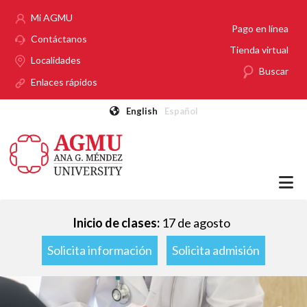
Pasar al contenido principal
Mi AGMU
Pago en línea
Contáctanos
Tienda virtual
Localidades
Buscar
Enlaces rápidos
English
Español
Inicio de clases:
17 de agosto
Solicita información
Solicita admisión