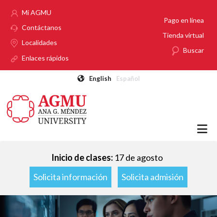
Pasar al contenido principal
Mi AGMU
Pago en línea
Contáctanos
Tienda virtual
Localidades
Buscar
Enlaces rápidos
English
Español
Inicio de clases:
17 de agosto
Solicita información
Solicita admisión