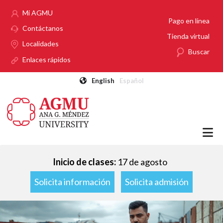
Pasar al contenido principal
Mi AGMU
Pago en línea
Contáctanos
Tienda virtual
Localidades
Buscar
Enlaces rápidos
English
Español
Inicio de clases:
17 de agosto
Solicita información
Solicita admisión
Imagen