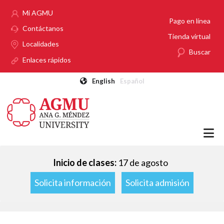
Pasar al contenido principal
Mi AGMU
Pago en línea
Contáctanos
Tienda virtual
Localidades
Buscar
Enlaces rápidos
English
Español
Inicio de clases:
17 de agosto
Solicita información
Solicita admisión