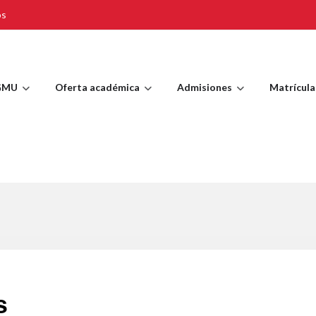
os
GMU
Oferta académica
Admisiones
Matrícula
s