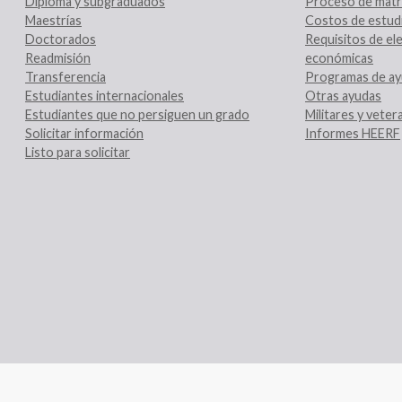
Diploma y subgraduados
Proceso de matr
Maestrías
Costos de estud
Doctorados
Requisitos de ele
Readmisión
económicas
Transferencia
Programas de ay
Estudiantes internacionales
Otras ayudas
Estudiantes que no persiguen un grado
Militares y vete
Solicitar información
Informes HEERF
Listo para solicitar