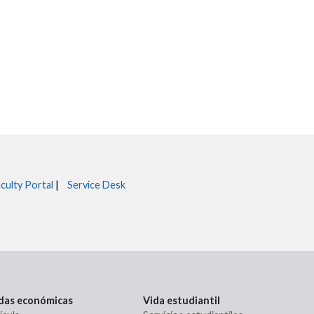
culty Portal
|
Service Desk
udas económicas
Vida estudiantil