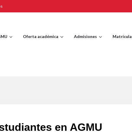
os
GMU
Oferta académica
Admisiones
Matrícula
estudiantes en AGMU