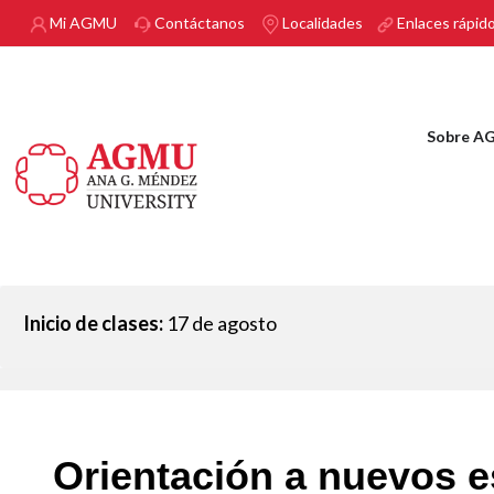
Pasar al contenido principal
Mi AGMU
Contáctanos
Localidades
Enlaces rápid
Sobre A
Inicio de clases:
17 de agosto
Orientación a nuevos 