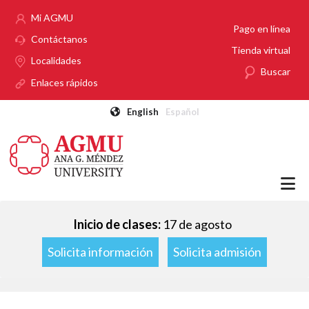
Pasar al contenido principal
Mi AGMU
Pago en línea
Contáctanos
Tienda virtual
Localidades
Buscar
Enlaces rápidos
English
Español
Inicio de clases:
17 de agosto
Solicita información
Solicita admisión