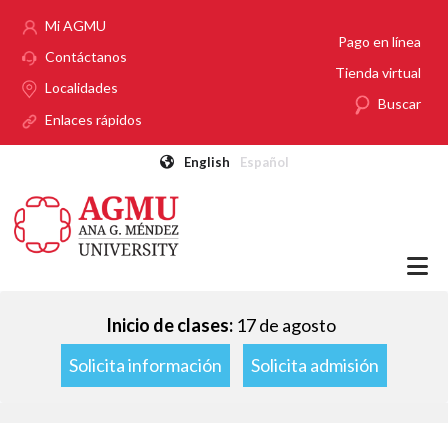
Pasar al contenido principal
Mi AGMU
Pago en línea
Contáctanos
Tienda virtual
Localidades
Buscar
Enlaces rápidos
English
Español
Inicio de clases:
17 de agosto
Solicita información
Solicita admisión