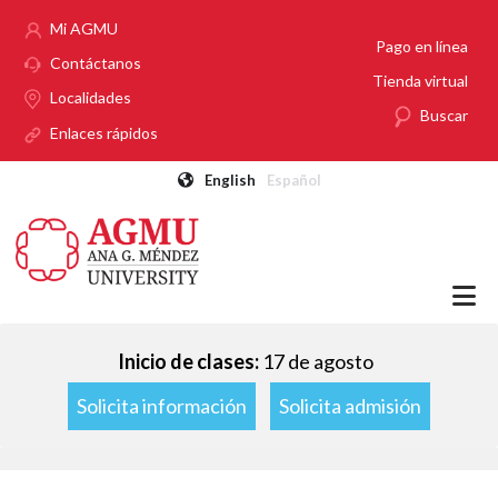
Pasar al contenido principal
Mi AGMU
Pago en línea
Contáctanos
Tienda virtual
Localidades
Buscar
Enlaces rápidos
English
Español
Inicio de clases:
17 de agosto
Solicita información
Solicita admisión