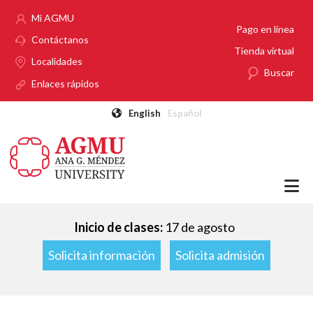
Pasar al contenido principal
Mi AGMU
Pago en línea
Contáctanos
Tienda virtual
Localidades
Buscar
Enlaces rápidos
English
Español
Inicio de clases:
17 de agosto
Solicita información
Solicita admisión