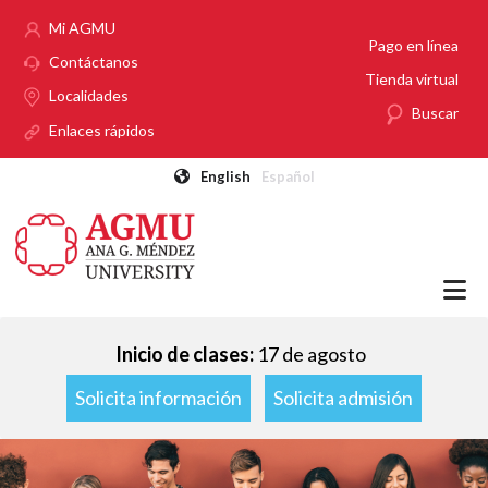
Pasar al contenido principal
Mi AGMU
Pago en línea
Contáctanos
Tienda virtual
Localidades
Buscar
Enlaces rápidos
English
Español
Inicio de clases:
17 de agosto
Solicita información
Solicita admisión