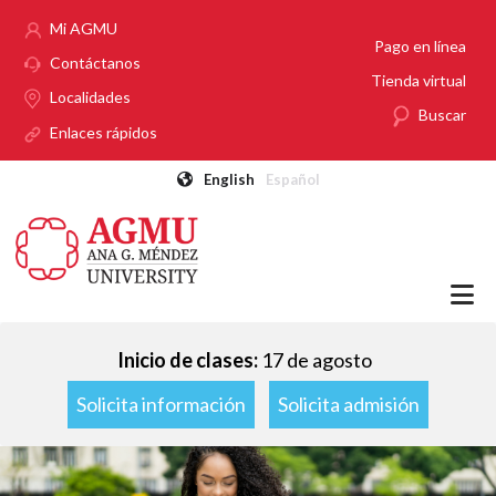
Pasar al contenido principal
Mi AGMU
Pago en línea
Contáctanos
Tienda virtual
Localidades
Buscar
Enlaces rápidos
English
Español
Inicio de clases:
17 de agosto
Solicita información
Solicita admisión