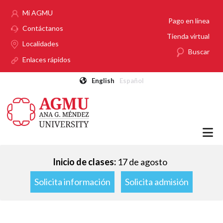
Pasar al contenido principal
Mi AGMU
Pago en línea
Contáctanos
Tienda virtual
Localidades
Buscar
Enlaces rápidos
English
Español
Inicio de clases:
17 de agosto
Solicita información
Solicita admisión